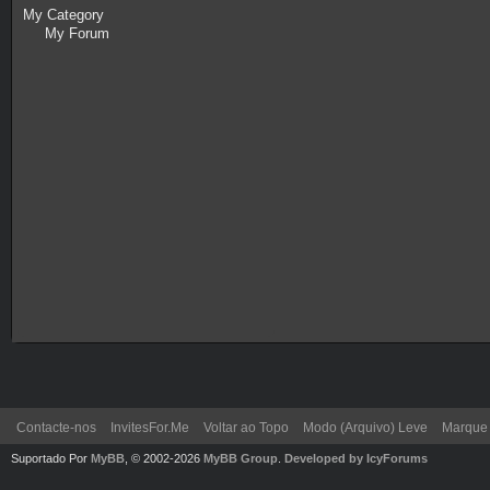
Contacte-nos
InvitesFor.Me
Voltar ao Topo
Modo (Arquivo) Leve
Marque 
Suportado Por
MyBB
, © 2002-2026
MyBB Group
.
Developed by IcyForums