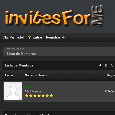
Olá, Visitante!
Entrar
Registrar
InvitesFor.Me
Lista de Membros
Lista de Membros
A
B
C
Avatar
Nome de Usuário
Regis
DoS
03-27-
Administrator