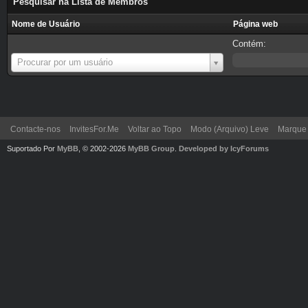
Pesquisar na Lista de Membros
Nome de Usuário
Página web
Contém:
Nome
Procurar por um usuário
de
Usuário
Contacte-nos
InvitesFor.Me
Voltar ao Topo
Modo (Arquivo) Leve
Marque 
Suportado Por
MyBB
, © 2002-2026
MyBB Group
.
Developed by IcyForums