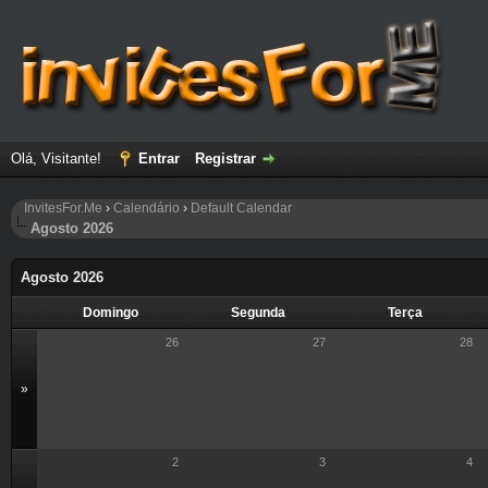
Olá, Visitante!
Entrar
Registrar
InvitesFor.Me
›
Calendário
›
Default Calendar
Agosto 2026
Agosto 2026
Domingo
Segunda
Terça
26
27
28
»
2
3
4