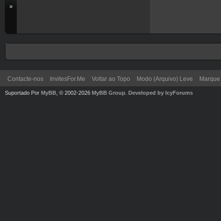
»
Contacte-nos
InvitesFor.Me
Voltar ao Topo
Modo (Arquivo) Leve
Marque 
Suportado Por
MyBB
, © 2002-2026
MyBB Group
.
Developed by IcyForums