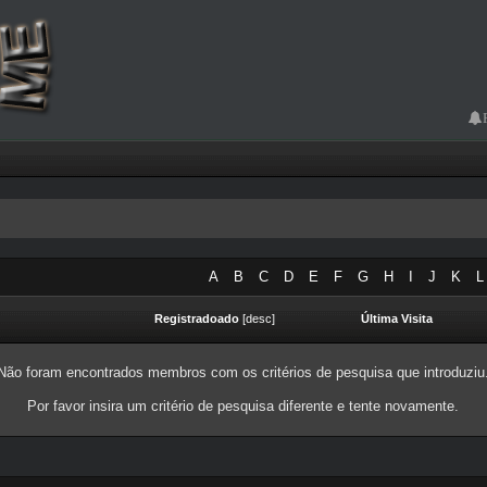
A
B
C
D
E
F
G
H
I
J
K
L
Registradoado
[
desc
]
Última Visita
Não foram encontrados membros com os critérios de pesquisa que introduziu
Por favor insira um critério de pesquisa diferente e tente novamente.