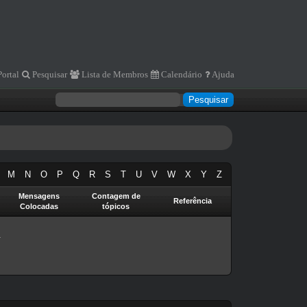
Portal
Pesquisar
Lista de Membros
Calendário
Ajuda
M
N
O
P
Q
R
S
T
U
V
W
X
Y
Z
Mensagens
Contagem de
Referência
Colocadas
tópicos
.