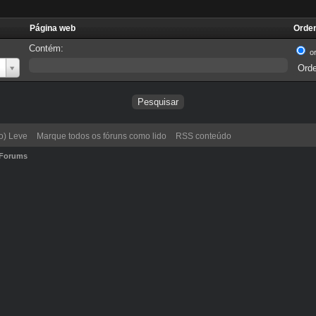
Página web
Orden
Contém:
o
o) Leve
Marque todos os fóruns como lido
RSS conteúdo
yForums