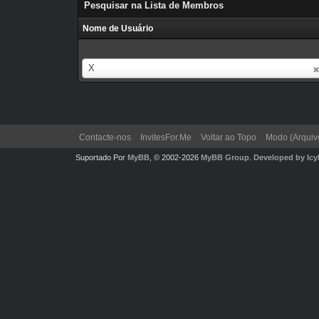
Pesquisar na Lista de Membros
Nome de Usuário
Nome
X
de
Usuário
Contacte-nos
InvitesFor.Me
Voltar ao Topo
Modo (Arquiv
Suportado Por
MyBB
, © 2002-2026
MyBB Group
.
Developed by Ic