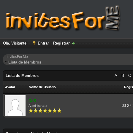
Olá, Visitante!
Entrar
Registrar
InvitesFor.Me
Lista de Membros
Lista de Membros
A
B
C
Avatar
Nome de Usuário
Regis
DoS
03-27-
Administrator