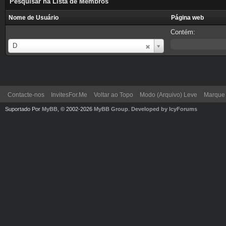
Pesquisar na Lista de Membros
Nome de Usuário
Página web
Contém:
Nome
D
de
Usuário
Contacte-nos
InvitesFor.Me
Voltar ao Topo
Modo (Arquivo) Leve
Marque 
Suportado Por
MyBB
, © 2002-2026
MyBB Group
.
Developed by IcyForums