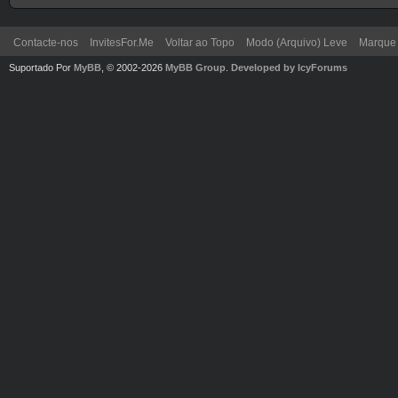
Contacte-nos
InvitesFor.Me
Voltar ao Topo
Modo (Arquivo) Leve
Marque 
Suportado Por
MyBB
, © 2002-2026
MyBB Group
.
Developed by IcyForums