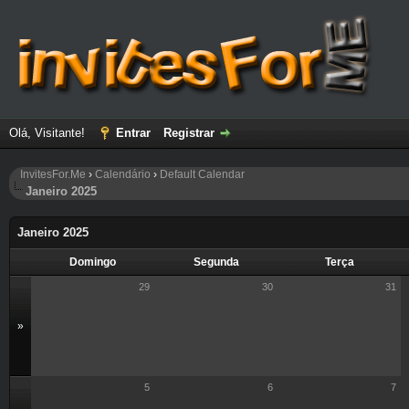
Olá, Visitante!
Entrar
Registrar
InvitesFor.Me
›
Calendário
›
Default Calendar
Janeiro 2025
Janeiro 2025
Domingo
Segunda
Terça
29
30
31
»
5
6
7